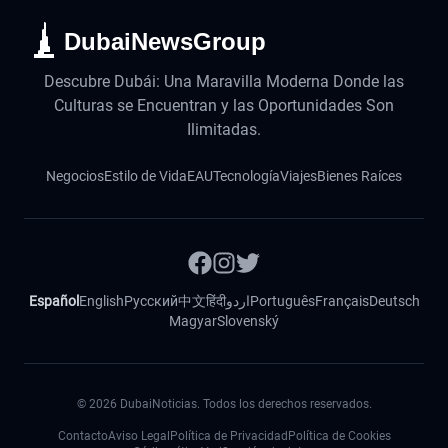
DubaiNewsGroup
Descubre Dubái: Una Maravilla Moderna Donde las
Culturas se Encuentran y las Oportunidades Son
Ilimitadas.
Negocios
Estilo de Vida
EAU
Tecnología
Viajes
Bienes Raíces
Español
English
Русский
中文
हिंदी
اردو
Português
Français
Deutsch
Magyar
Slovenský
©
2026
DubaiNoticias. Todos los derechos reservados.
Contacto
Aviso Legal
Política de Privacidad
Política de Cookies