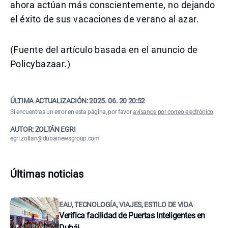
ahora actúan más conscientemente, no dejando
el éxito de sus vacaciones de verano al azar.
(Fuente del artículo basada en el anuncio de
Policybazaar.)
ÚLTIMA ACTUALIZACIÓN:
2025. 06. 20 20:52
Si encuentras un error en esta página, por favor
avísanos por correo electrónico
.
AUTOR: ZOLTÁN EGRI
egri.zoltan@dubainewsgroup.com
Últimas noticias
EAU, TECNOLOGÍA, VIAJES, ESTILO DE VIDA
Verifica facilidad de Puertas Inteligentes en
Dubái