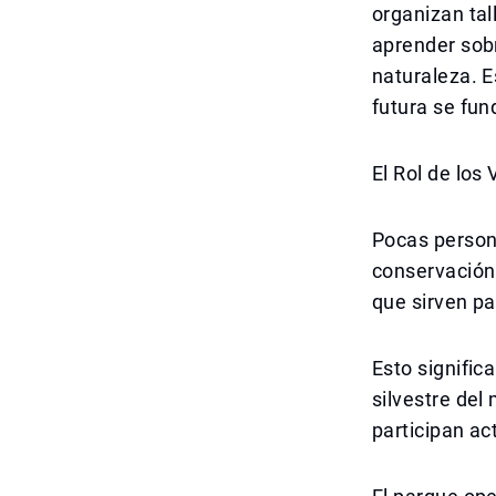
organizan ta
aprender sobr
naturaleza. E
futura se fu
El Rol de los
Pocas persona
conservación
que sirven pa
Esto signific
silvestre del
participan ac