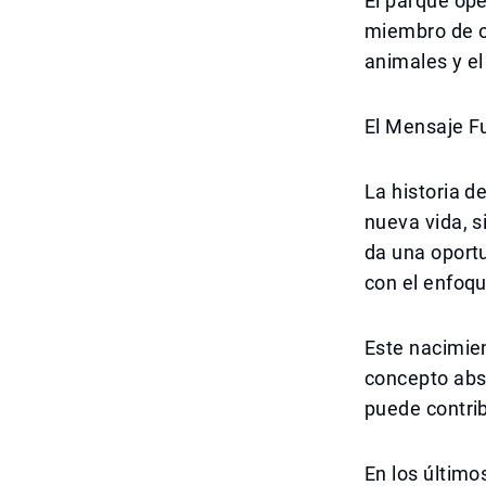
El parque op
miembro de o
animales y el
El Mensaje F
La historia d
nueva vida, s
da una oport
con el enfoqu
Este nacimie
concepto abst
puede contrib
En los último