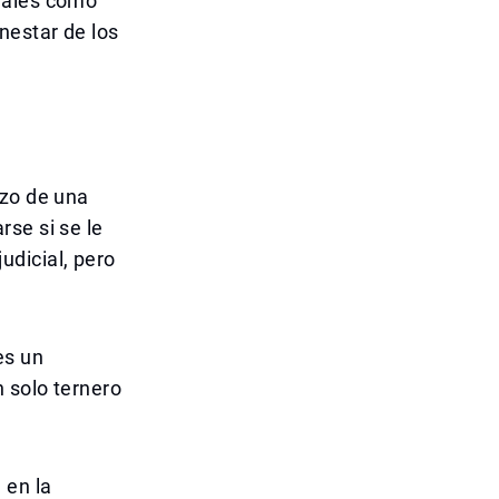
nales como
nestar de los
nzo de una
se si se le
udicial, pero
es un
n solo ternero
 en la