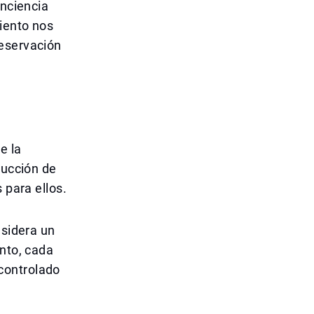
onciencia
miento nos
reservación
e la
ducción de
 para ellos.
nsidera un
anto, cada
controlado