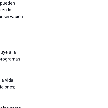
e pueden
 en la
conservación
uye a la
 programas
la vida
iciones;