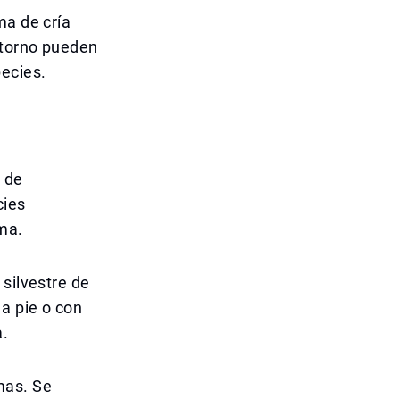
ma de cría
ntorno pueden
pecies.
o de
cies
sma.
 silvestre de
 a pie o con
a.
mas. Se