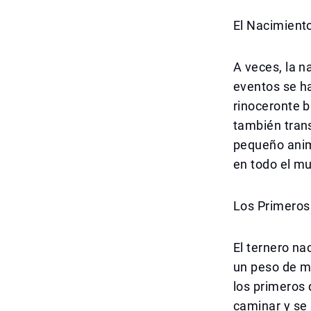
El Nacimient
A veces, la n
eventos se ha
rinoceronte b
también tran
pequeño anim
en todo el mu
Los Primeros
El ternero na
un peso de má
los primeros 
caminar y se 