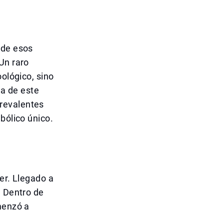
 de esos
Un raro
oológico, sino
a de este
revalentes
bólico único.
er. Llegado a
. Dentro de
menzó a