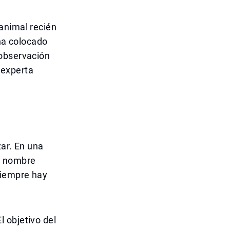
animal recién
 ha colocado
 observación
 experta
zar. En una
e nombre
siempre hay
 objetivo del