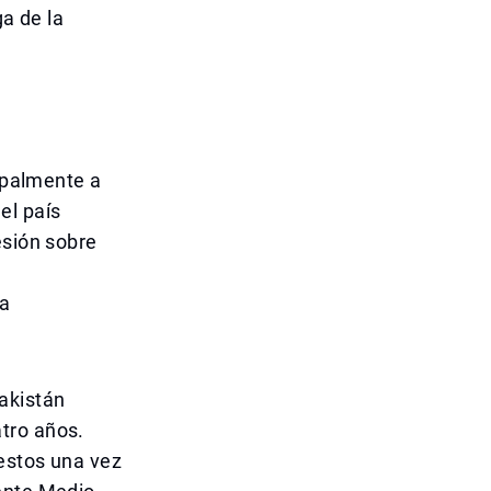
ga de la
cipalmente a
el país
esión sobre
la
akistán
tro años.
uestos una vez