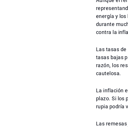
Aunque el ren
representando
energía y los
durante mucho
contra la inf
Las tasas de 
tasas bajas p
razón, los re
cautelosa.
La inflación 
plazo. Si los
rupia podría 
Las remesas 