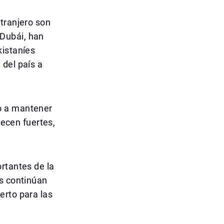
tranjero son
Dubái, han
kistaníes
 del país a
o a mantener
necen fuertes,
rtantes de la
os continúan
erto para las