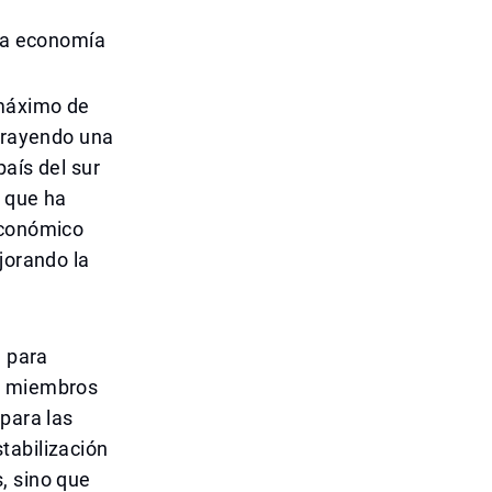
 la economía
 máximo de
atrayendo una
aís del sur
o que ha
económico
jorando la
e para
de miembros
para las
tabilización
, sino que