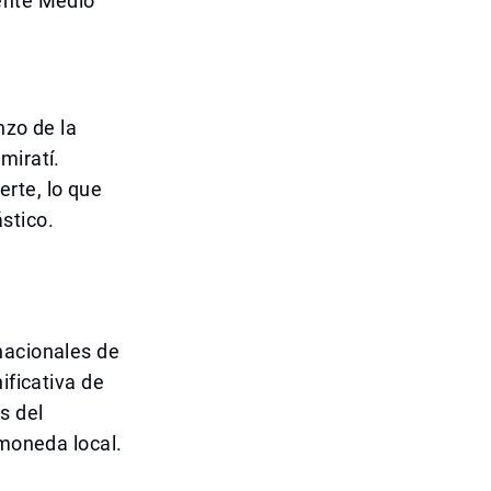
iente Medio
nzo de la
miratí.
rte, lo que
stico.
nacionales de
ificativa de
s del
 moneda local.