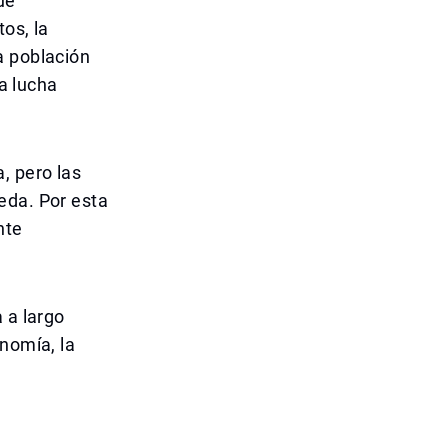
ue
os, la
a población
la lucha
, pero las
eda. Por esta
nte
 a largo
nomía, la