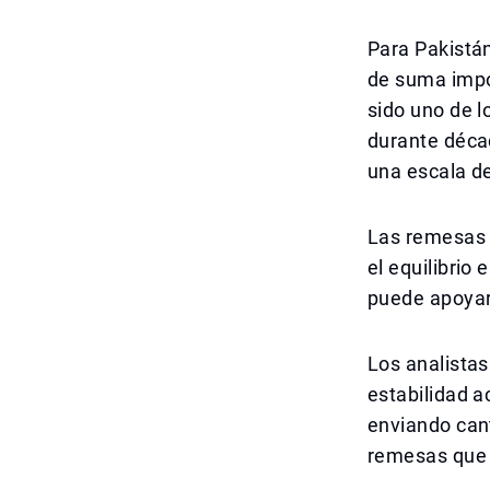
Para Pakistán
de suma impo
sido uno de l
durante décad
una escala de
Las remesas 
el equilibrio
puede apoyar 
Los analistas
estabilidad a
enviando cant
remesas que p