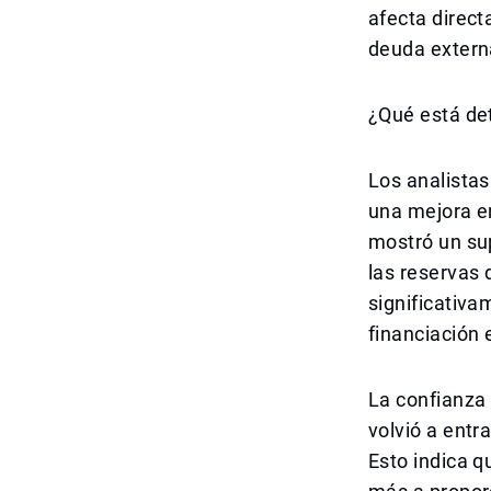
afecta direct
deuda externa
¿Qué está det
Los analistas
una mejora en
mostró un sup
las reservas 
significativa
financiación 
La confianza 
volvió a ent
Esto indica q