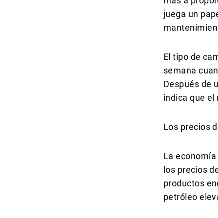
más a propor
juega un pape
mantenimiento
El tipo de ca
semana cuando
Después de un
indica que el
Los precios d
La economía d
los precios d
productos ene
petróleo elev