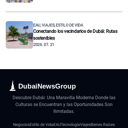
EAU, VIAJES, ESTILO DE VIDA
Conectando los vecindarios de Dubái: Rutas
sostenibles
2026. 07. 21
DubaiNewsGroup
Descubre Dubái: Una Maravilla Moderna Donde las
Culturas se Encuentran y las Oportunidades Son
Ilimitadas.
Negocios
Estilo de Vida
EAU
Tecnología
Viajes
Bienes Raíces