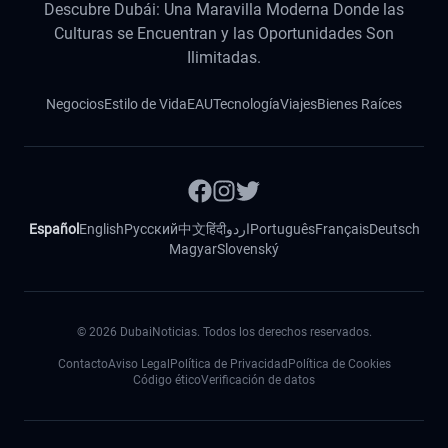
Descubre Dubái: Una Maravilla Moderna Donde las
Culturas se Encuentran y las Oportunidades Son
Ilimitadas.
Negocios
Estilo de Vida
EAU
Tecnología
Viajes
Bienes Raíces
Español
English
Русский
中文
हिंदी
اردو
Português
Français
Deutsch
Magyar
Slovenský
©
2026
DubaiNoticias. Todos los derechos reservados.
Contacto
Aviso Legal
Política de Privacidad
Política de Cookies
Código ético
Verificación de datos