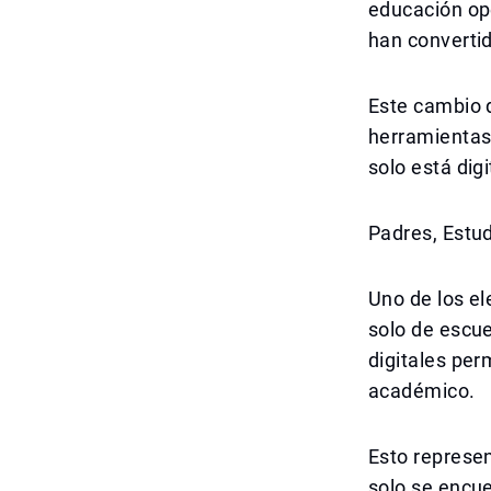
educación op
han convertid
Este cambio 
herramientas 
solo está digi
Padres, Estu
Uno de los e
solo de escue
digitales per
académico.
Esto represe
solo se encue