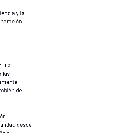
encia y la
mparación
s. La
 las
tamente
también de
ión
calidad desde