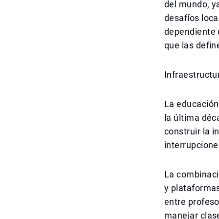
del mundo, ya
desafíos loca
dependiente d
que las defin
Infraestructu
La educación 
la última déc
construir la 
interrupcione
La combinació
y plataformas
entre profeso
manejar clase