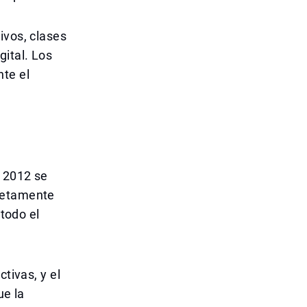
ivos, clases
gital. Los
te el
n 2012 se
pletamente
 todo el
tivas, y el
ue la