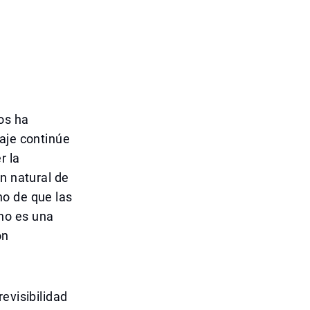
os ha
aje continúe
r la
n natural de
ho de que las
no es una
on
evisibilidad