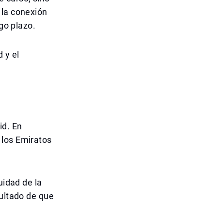
 la conexión
rgo plazo.
 y el
id. En
 los Emiratos
uidad de la
sultado de que