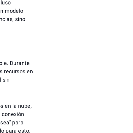
cluso
 un modelo
ncias, sino
ble. Durante
s recursos en
l sin
s en la nube,
a conexión
 sea" para
do para esto.