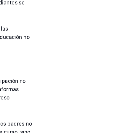
diantes se
 las
educación no
cipación no
taformas
reso
Los padres no
 curso, sino