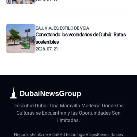
EAU, VIAJES, ESTILO DE VIDA
Conectando los vecindarios de Dubái: Rutas
sostenibles
2026. 07. 21
DubaiNewsGroup
Descubre Dubái: Una Maravilla Moderna Donde las
Culturas se Encuentran y las Oportunidades Son
Ilimitadas.
Negocios
Estilo de Vida
EAU
Tecnología
Viajes
Bienes Raíces