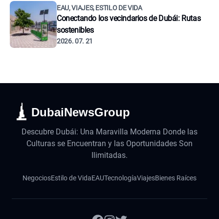
EAU, VIAJES, ESTILO DE VIDA
Conectando los vecindarios de Dubái: Rutas
sostenibles
2026. 07. 21
DubaiNewsGroup
Descubre Dubái: Una Maravilla Moderna Donde las
Culturas se Encuentran y las Oportunidades Son
Ilimitadas.
Negocios
Estilo de Vida
EAU
Tecnología
Viajes
Bienes Raíces