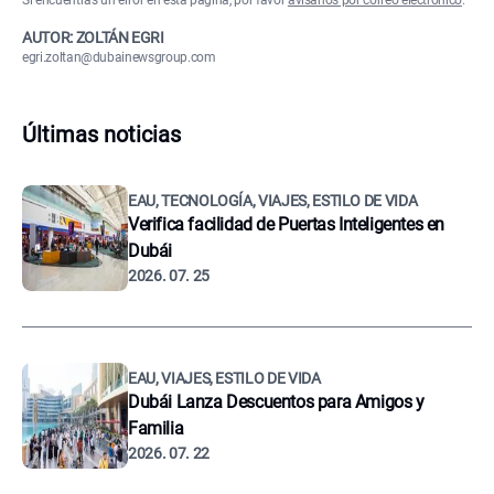
Si encuentras un error en esta página, por favor
avísanos por correo electrónico
.
AUTOR: ZOLTÁN EGRI
egri.zoltan@dubainewsgroup.com
Últimas noticias
EAU, TECNOLOGÍA, VIAJES, ESTILO DE VIDA
Verifica facilidad de Puertas Inteligentes en
Dubái
2026. 07. 25
EAU, VIAJES, ESTILO DE VIDA
Dubái Lanza Descuentos para Amigos y
Familia
2026. 07. 22