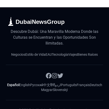
DubaiNewsGroup
Descubre Dubái: Una Maravilla Moderna Donde las
Culturas se Encuentran y las Oportunidades Son
Ilimitadas.
Negocios
Estilo de Vida
EAU
Tecnología
Viajes
Bienes Raíces
Español
English
Русский
中文
हिंदी
اردو
Português
Français
Deutsch
Magyar
Slovenský