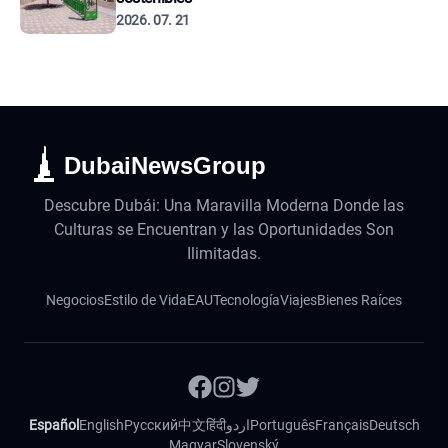
2026. 07. 21
DubaiNewsGroup
Descubre Dubái: Una Maravilla Moderna Donde las
Culturas se Encuentran y las Oportunidades Son
Ilimitadas.
Negocios
Estilo de Vida
EAU
Tecnología
Viajes
Bienes Raíces
Español
English
Русский
中文
हिंदी
اردو
Português
Français
Deutsch
Magyar
Slovenský