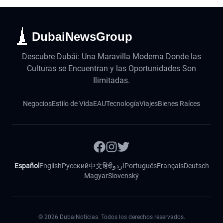
DubaiNewsGroup
Descubre Dubái: Una Maravilla Moderna Donde las
Culturas se Encuentran y las Oportunidades Son
Ilimitadas.
Negocios
Estilo de Vida
EAU
Tecnología
Viajes
Bienes Raíces
Español
English
Русский
中文
हिंदी
اردو
Português
Français
Deutsch
Magyar
Slovenský
©
2026
DubaiNoticias. Todos los derechos reservados.