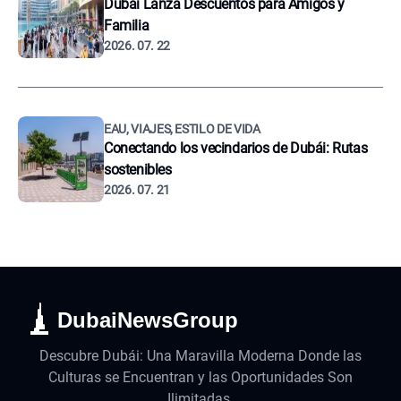
Dubái Lanza Descuentos para Amigos y
Familia
2026. 07. 22
EAU, VIAJES, ESTILO DE VIDA
Conectando los vecindarios de Dubái: Rutas
sostenibles
2026. 07. 21
DubaiNewsGroup
Descubre Dubái: Una Maravilla Moderna Donde las
Culturas se Encuentran y las Oportunidades Son
Ilimitadas.