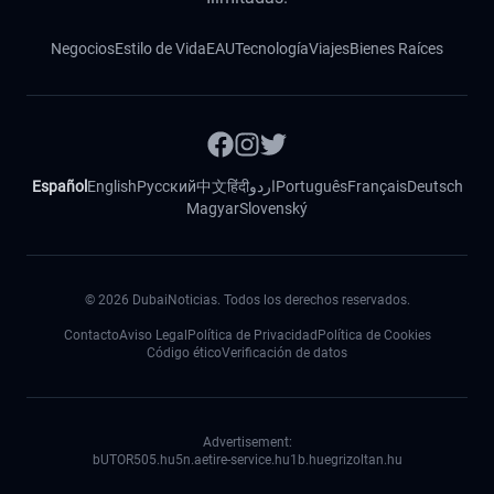
Negocios
Estilo de Vida
EAU
Tecnología
Viajes
Bienes Raíces
Español
English
Русский
中文
हिंदी
اردو
Português
Français
Deutsch
Magyar
Slovenský
©
2026
DubaiNoticias. Todos los derechos reservados.
Contacto
Aviso Legal
Política de Privacidad
Política de Cookies
Código ético
Verificación de datos
Advertisement:
bUTOR5
05.hu
5n.ae
tire-service.hu
1b.hu
egrizoltan.hu