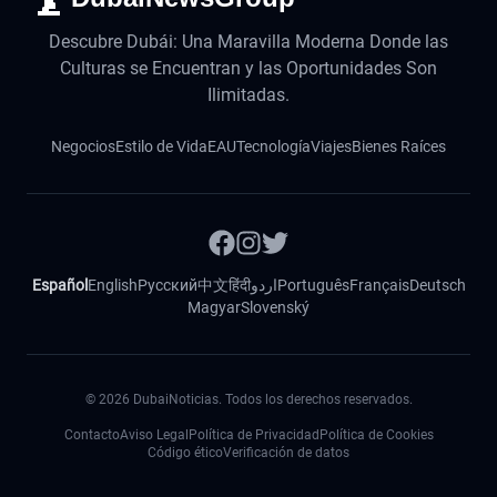
Descubre Dubái: Una Maravilla Moderna Donde las
Culturas se Encuentran y las Oportunidades Son
Ilimitadas.
Negocios
Estilo de Vida
EAU
Tecnología
Viajes
Bienes Raíces
Español
English
Русский
中文
हिंदी
اردو
Português
Français
Deutsch
Magyar
Slovenský
©
2026
DubaiNoticias. Todos los derechos reservados.
Contacto
Aviso Legal
Política de Privacidad
Política de Cookies
Código ético
Verificación de datos