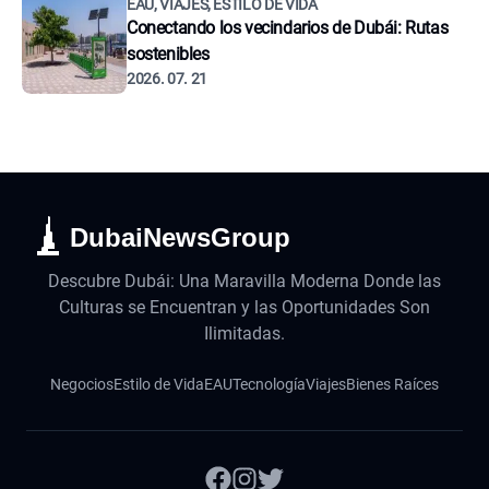
EAU, VIAJES, ESTILO DE VIDA
Conectando los vecindarios de Dubái: Rutas
sostenibles
2026. 07. 21
DubaiNewsGroup
Descubre Dubái: Una Maravilla Moderna Donde las
Culturas se Encuentran y las Oportunidades Son
Ilimitadas.
Negocios
Estilo de Vida
EAU
Tecnología
Viajes
Bienes Raíces