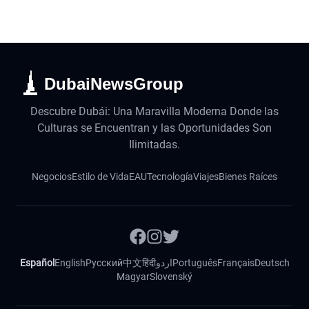
DubaiNewsGroup
Descubre Dubái: Una Maravilla Moderna Donde las
Culturas se Encuentran y las Oportunidades Son
Ilimitadas.
Negocios
Estilo de Vida
EAU
Tecnología
Viajes
Bienes Raíces
Español
English
Русский
中文
हिंदी
اردو
Português
Français
Deutsch
Magyar
Slovenský