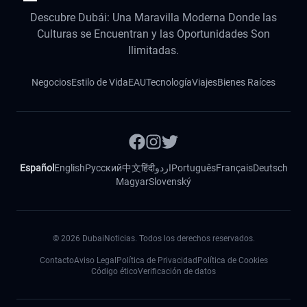
Descubre Dubái: Una Maravilla Moderna Donde las
Culturas se Encuentran y las Oportunidades Son
Ilimitadas.
Negocios
Estilo de Vida
EAU
Tecnología
Viajes
Bienes Raíces
Español
English
Русский
中文
हिंदी
اردو
Português
Français
Deutsch
Magyar
Slovenský
©
2026
DubaiNoticias. Todos los derechos reservados.
Contacto
Aviso Legal
Política de Privacidad
Política de Cookies
Código ético
Verificación de datos