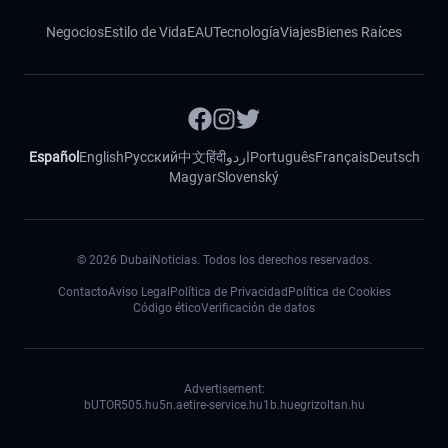
Negocios
Estilo de Vida
EAU
Tecnología
Viajes
Bienes Raíces
Español
English
Русский
中文
हिंदी
اردو
Português
Français
Deutsch
Magyar
Slovenský
©
2026
DubaiNoticias. Todos los derechos reservados.
Contacto
Aviso Legal
Política de Privacidad
Política de Cookies
Código ético
Verificación de datos
Advertisement:
bUTOR5
05.hu
5n.ae
tire-service.hu
1b.hu
egrizoltan.hu