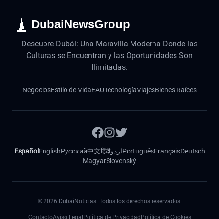
DubaiNewsGroup
Descubre Dubái: Una Maravilla Moderna Donde las
Culturas se Encuentran y las Oportunidades Son
Ilimitadas.
Negocios
Estilo de Vida
EAU
Tecnología
Viajes
Bienes Raíces
Español
English
Русский
中文
हिंदी
اردو
Português
Français
Deutsch
Magyar
Slovenský
©
2026
DubaiNoticias. Todos los derechos reservados.
Contacto
Aviso Legal
Política de Privacidad
Política de Cookies