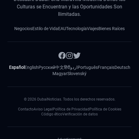
Culturas se Encuentran y las Oportunidades Son
Ilimitadas.
Negocios
Estilo de Vida
EAU
Tecnología
Viajes
Bienes Raíces
Español
English
Русский
中文
हिंदी
اردو
Português
Français
Deutsch
Magyar
Slovenský
©
2026
DubaiNoticias. Todos los derechos reservados.
Contacto
Aviso Legal
Política de Privacidad
Política de Cookies
Código ético
Verificación de datos