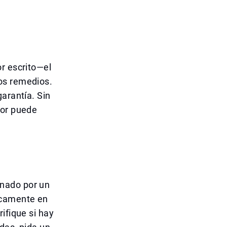
r escrito—el
os remedios.
arantía. Sin
dor puede
onado por un
icamente en
ifique si hay