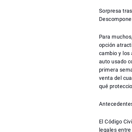
Sorpresa tra
Descompone 
Para muchos,
opción atrac
cambio y los 
auto usado co
primera seman
venta del cua
qué protecci
Antecedentes
El Código Civ
legales entr