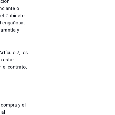
cción
nciante o
del Gabinete
ad engañosa,
arantía y
rtículo 7, los
n estar
 el contrato,
 compra y el
 al