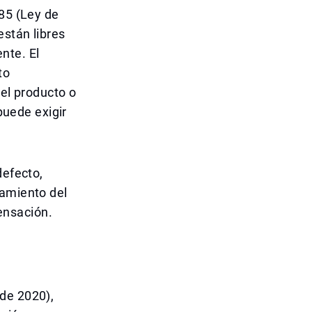
985 (Ley de
están libres
nte. El
to
 el producto o
puede exigir
defecto,
namiento del
ensación.
de 2020),