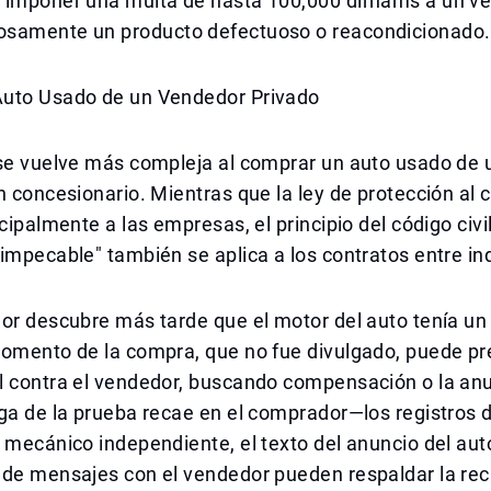
 imponer una multa de hasta 100,000 dirhams a un v
samente un producto defectuoso o reacondicionado.
uto Usado de un Vendedor Privado
se vuelve más compleja al comprar un auto usado de u
n concesionario. Mientras que la ley de protección al
ncipalmente a las empresas, el principio del código civi
impecable" también se aplica a los contratos entre in
or descubre más tarde que el motor del auto tenía un
momento de la compra, que no fue divulgado, puede pr
l contra el vendedor, buscando compensación o la anu
ga de la prueba recae en el comprador—los registros de
 mecánico independiente, el texto del anuncio del aut
 de mensajes con el vendedor pueden respaldar la re