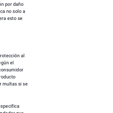
ón por daño
ica no solo a
era esto se
rotección al
egún el
 consumidor
producto
 multas si se
especifica