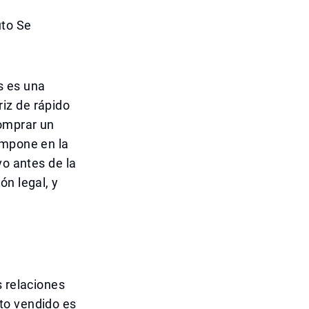
uto Se
s es una
iz de rápido
comprar un
ompone en la
vo antes de la
ón legal, y
s relaciones
to vendido es