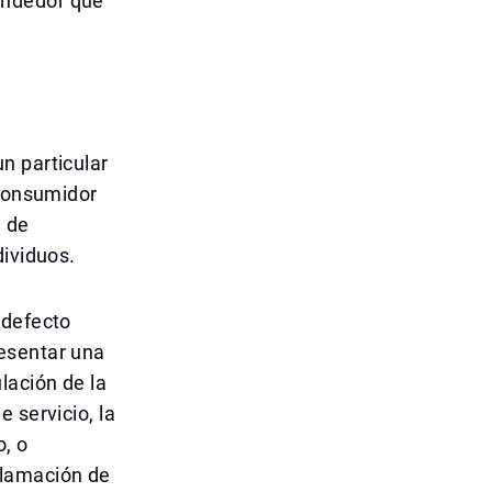
endedor que
n particular
 consumidor
l de
dividuos.
 defecto
esentar una
lación de la
 servicio, la
o, o
clamación de