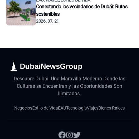
EAU, VIAJES, ESTILO DE VIDA
Conectando los vecindarios de Dubái: Rutas
sostenibles
2026. 07. 21
DubaiNewsGroup
Descubre Dubái: Una Maravilla Moderna Donde las
Culturas se Encuentran y las Oportunidades Son
Ilimitadas.
Negocios
Estilo de Vida
EAU
Tecnología
Viajes
Bienes Raíces