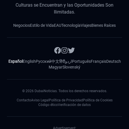
Culturas se Encuentran y las Oportunidades Son
Ilimitadas.
Negocios
Estilo de Vida
EAU
Tecnología
Viajes
Bienes Raíces
Español
English
Русский
中文
हिंदी
اردو
Português
Français
Deutsch
Magyar
Slovenský
©
2026
DubaiNoticias. Todos los derechos reservados.
Contacto
Aviso Legal
Política de Privacidad
Política de Cookies
Código ético
Verificación de datos
Advertisement: