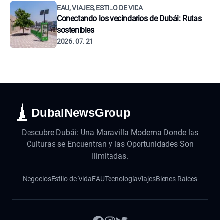
EAU, VIAJES, ESTILO DE VIDA
Conectando los vecindarios de Dubái: Rutas
sostenibles
2026. 07. 21
DubaiNewsGroup
Descubre Dubái: Una Maravilla Moderna Donde las
Culturas se Encuentran y las Oportunidades Son
Ilimitadas.
Negocios
Estilo de Vida
EAU
Tecnología
Viajes
Bienes Raíces