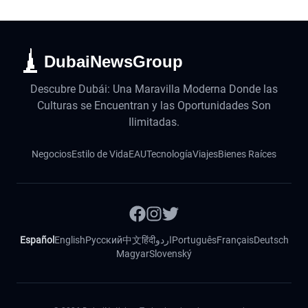
DubaiNewsGroup
Descubre Dubái: Una Maravilla Moderna Donde las
Culturas se Encuentran y las Oportunidades Son
Ilimitadas.
Negocios
Estilo de Vida
EAU
Tecnología
Viajes
Bienes Raíces
Español
English
Русский
中文
हिंदी
اردو
Português
Français
Deutsch
Magyar
Slovenský