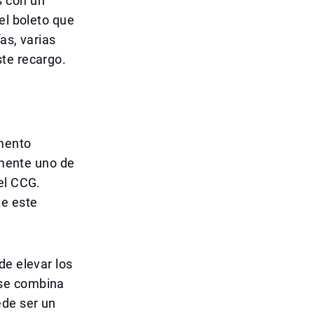
s con un
el boleto que
as, varias
te recargo.
omento
lmente uno de
el CCG.
te este
de elevar los
 se combina
ede ser un