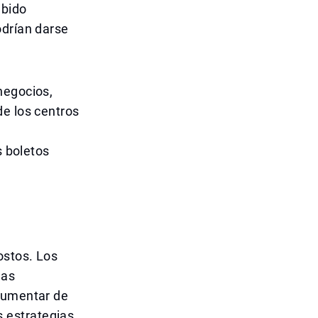
ubido
odrían darse
negocios,
de los centros
s boletos
ostos. Los
las
 aumentar de
 estrategias.