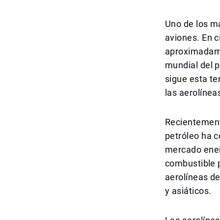
Uno de los ma
aviones. En c
aproximadamen
mundial del 
sigue esta t
las aerolínea
Recientemente
petróleo ha 
mercado energ
combustible p
aerolíneas d
y asiáticos.