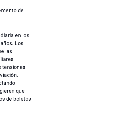
remento de
diaria en los
 años. Los
ue las
liares
s tensiones
viación.
ectando
ugieren que
ios de boletos