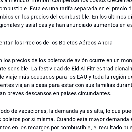
as a menudo intentan compensar los costos creciente
ombustible. Esta es una tarifa separada en el precio d
ambios en los precios del combustible. En los últimos dí
gionales y asiáticas ya han anunciado aumentos en es
ntan los Precios de los Boletos Aéreos Ahora
n los precios de los boletos de avión ocurre en un m
te sensible. La festividad de Eid Al Fitr es tradiciona
de viaje más ocupados para los EAU y toda la región d
ntes viajan a casa para estar con sus familias duran
an breves descansos en países circundantes.
íodo de vacaciones, la demanda ya es alta, lo que pue
os boletos por sí misma. Cuando esta mayor demanda
tos en los recargos por combustible, el resultado pu