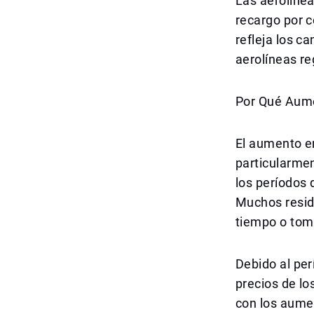
Las aerolíne
recargo por c
refleja los c
aerolíneas re
Por Qué Aume
El aumento e
particularmen
los períodos 
Muchos reside
tiempo o tom
Debido al per
precios de l
con los aumen