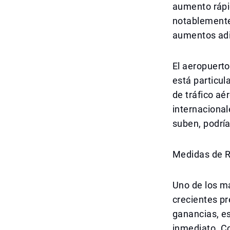
aumento rápid
notablemente 
aumentos adi
El aeropuerto
está particul
de tráfico aé
internacional
suben, podría
Medidas de R
Uno de los ma
crecientes p
ganancias, e
inmediato. C