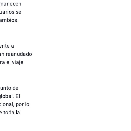
ermanecen
uarios se
cambios
ente a
han reanudado
a el viaje
punto de
lobal. El
ional, por lo
e toda la