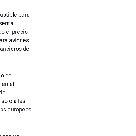
ustible para
esenta
o el precio
para aviones
nancieros de
io del
 en el
del
solo a las
cios europeos