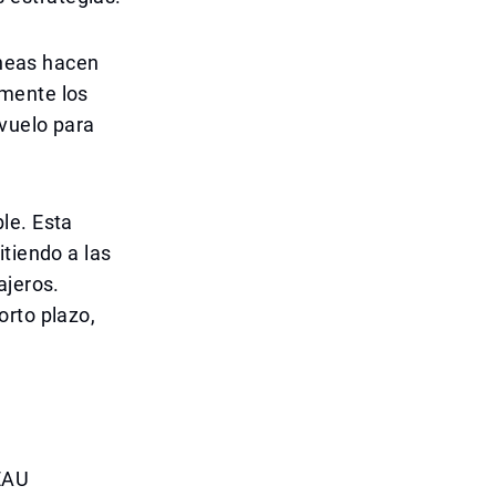
íneas hacen
lmente los
vuelo para
le. Esta
itiendo a las
ajeros.
orto plazo,
 EAU