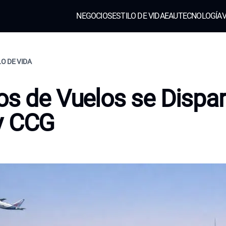
NEGOCIOS
ESTILO DE VIDA
EAU
TECNOLOGÍA
V
LO DE VIDA
os de Vuelos se Dispa
y CCG