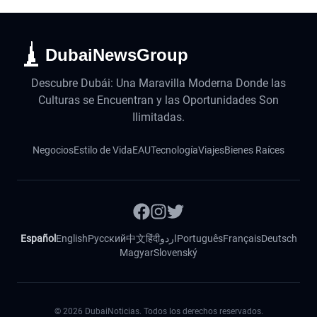
DubaiNewsGroup
Descubre Dubái: Una Maravilla Moderna Donde las
Culturas se Encuentran y las Oportunidades Son
Ilimitadas.
Negocios
Estilo de Vida
EAU
Tecnología
Viajes
Bienes Raíces
Español
English
Русский
中文
हिंदी
اردو
Português
Français
Deutsch
Magyar
Slovenský
©
2026
DubaiNoticias. Todos los derechos reservados.