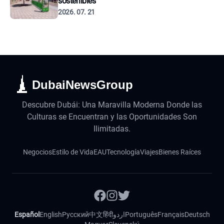
sostenibles
2026. 07. 21
DubaiNewsGroup
Descubre Dubái: Una Maravilla Moderna Donde las
Culturas se Encuentran y las Oportunidades Son
Ilimitadas.
Negocios
Estilo de Vida
EAU
Tecnología
Viajes
Bienes Raíces
Español
English
Русский
中文
हिंदी
اردو
Português
Français
Deutsch