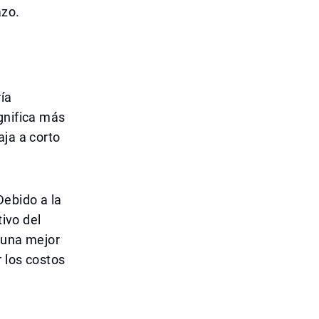
azo.
ía
gnifica más
aja a corto
ebido a la
tivo del
 una mejor
r los costos