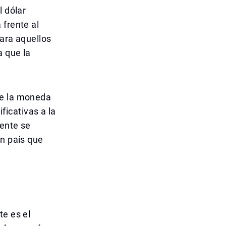
l dólar
 frente al
para aquellos
a que la
de la moneda
icativas a la
mente se
un país que
te es el