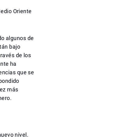
Medio Oriente
ido algunos de
tán bajo
ravés de los
ente ha
encias que se
spondido
vez más
nero.
nuevo nivel.