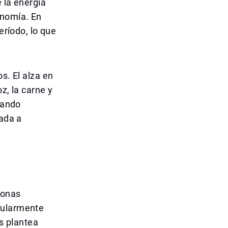
 la energía
onomía. En
eríodo, lo que
s. El alza en
z, la carne y
tando
gada a
sonas
cularmente
es plantea