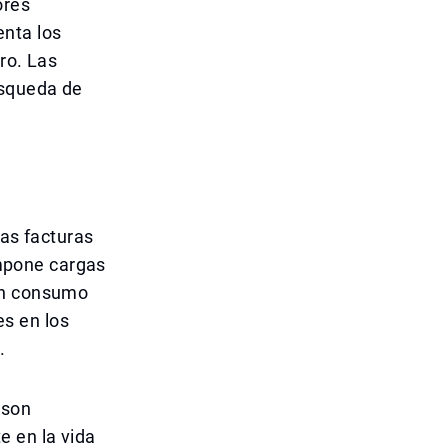
ores
enta los
ro. Las
úsqueda de
las facturas
 impone cargas
con consumo
s en los
.
 son
e en la vida