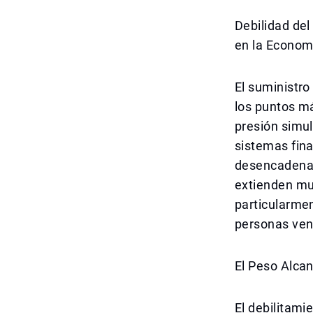
Debilidad de
en la Econom
El suministro
los puntos m
presión simu
sistemas fina
desencadenad
extienden muc
particularme
personas ven 
El Peso Alca
El debilitami