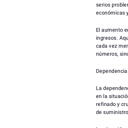
serios probl
económicas y
El aumento en
ingresos. Aqu
cada vez men
números, sino
Dependencia 
La dependenci
en la situaci
refinado y cr
de suministr