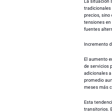
La situación 
tradicionale
precios, sino
tensiones en
fuentes alter
Incremento de
El aumento en
de servicios 
adicionales 
promedio aum
meses más cá
Esta tendenc
transitorios.