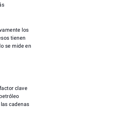
ás
ivamente los
esos tienen
lo se mide en
factor clave
 petróleo
n las cadenas