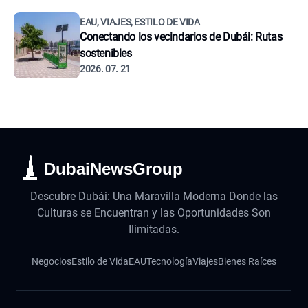
EAU, VIAJES, ESTILO DE VIDA
Conectando los vecindarios de Dubái: Rutas
sostenibles
2026. 07. 21
DubaiNewsGroup
Descubre Dubái: Una Maravilla Moderna Donde las
Culturas se Encuentran y las Oportunidades Son
Ilimitadas.
Negocios
Estilo de Vida
EAU
Tecnología
Viajes
Bienes Raíces