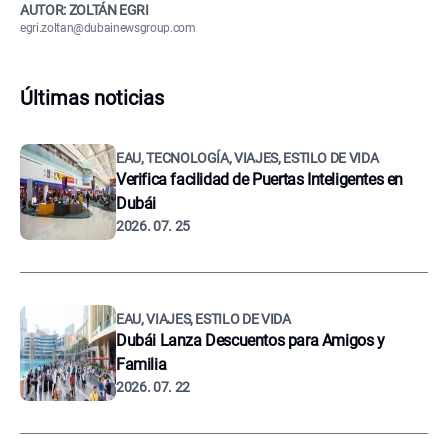
AUTOR: ZOLTÁN EGRI
egri.zoltan@dubainewsgroup.com
Últimas noticias
EAU, TECNOLOGÍA, VIAJES, ESTILO DE VIDA
Verifica facilidad de Puertas Inteligentes en
Dubái
2026. 07. 25
EAU, VIAJES, ESTILO DE VIDA
Dubái Lanza Descuentos para Amigos y
Familia
2026. 07. 22