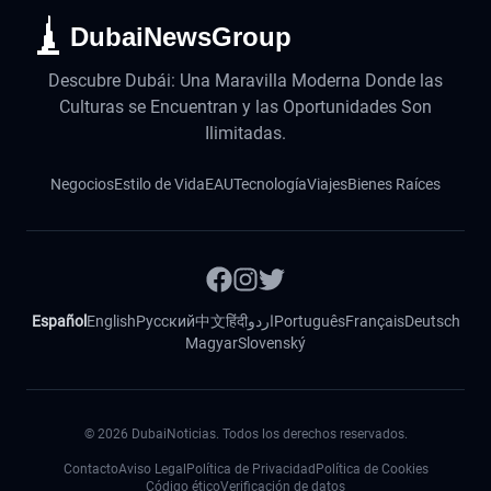
DubaiNewsGroup
Descubre Dubái: Una Maravilla Moderna Donde las
Culturas se Encuentran y las Oportunidades Son
Ilimitadas.
Negocios
Estilo de Vida
EAU
Tecnología
Viajes
Bienes Raíces
Español
English
Русский
中文
हिंदी
اردو
Português
Français
Deutsch
Magyar
Slovenský
©
2026
DubaiNoticias. Todos los derechos reservados.
Contacto
Aviso Legal
Política de Privacidad
Política de Cookies
Código ético
Verificación de datos