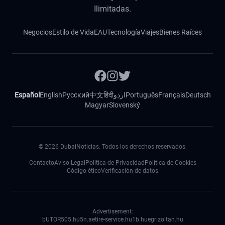
Ilimitadas.
Negocios
Estilo de Vida
EAU
Tecnología
Viajes
Bienes Raíces
Español
English
Русский
中文
हिंदी
اردو
Português
Français
Deutsch
Magyar
Slovenský
©
2026
DubaiNoticias. Todos los derechos reservados.
Contacto
Aviso Legal
Política de Privacidad
Política de Cookies
Código ético
Verificación de datos
Advertisement:
bUTOR5
05.hu
5n.ae
tire-service.hu
1b.hu
egrizoltan.hu