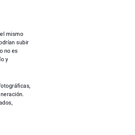
 el mismo
odrían subir
o no es
ío y
otográficas,
eneración.
ados,