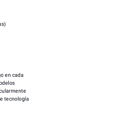
us)
go en cada
odelos
ticularmente
de tecnología