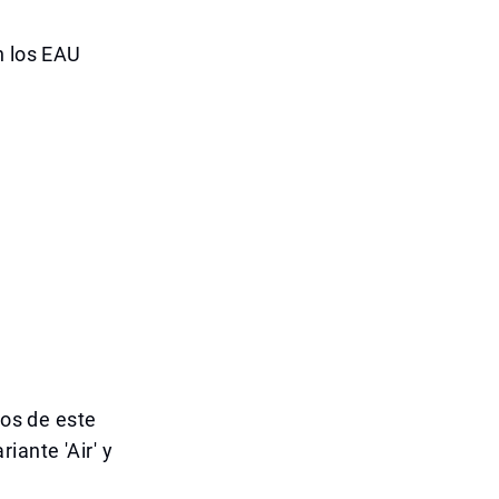
n los EAU
los de este
ante 'Air' y