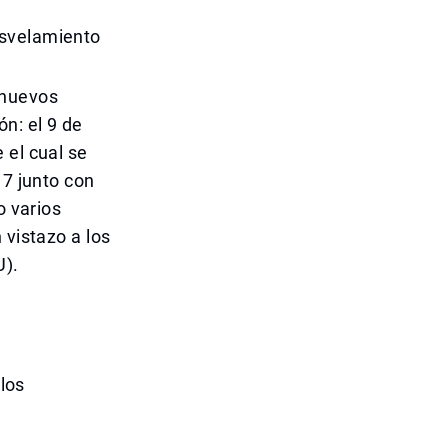
esvelamiento
 nuevos
n: el 9 de
 el cual se
17 junto con
o varios
 vistazo a los
U).
 los