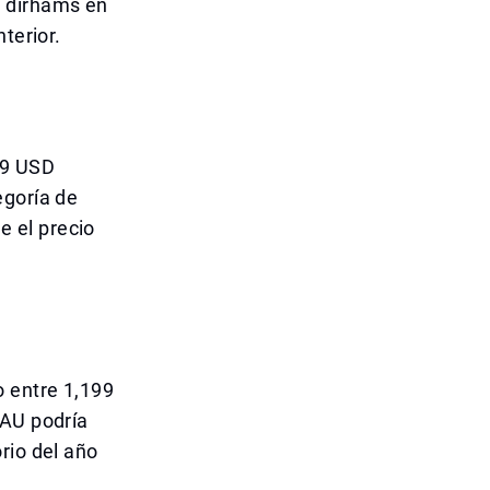
 dirhams en
terior.
99 USD
egoría de
 el precio
 entre 1,199
EAU podría
rio del año