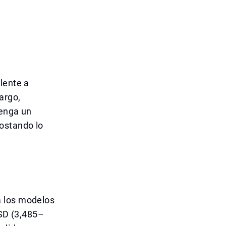
lente a
argo,
tenga un
ostando lo
a los modelos
USD (3,485–