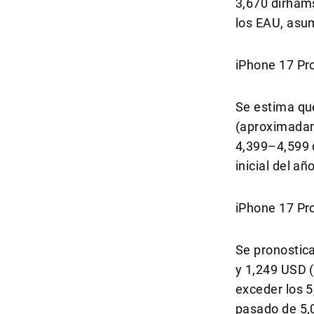
3,670 dirham
los EAU, asum
iPhone 17 Pr
Se estima que
(aproximadame
4,399–4,599 
inicial del a
iPhone 17 Pr
Se pronostic
y 1,249 USD (
exceder los 5
pasado de 5,