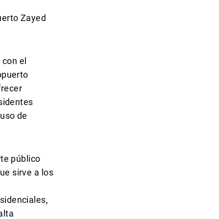
uerto Zayed
 con el
ropuerto
frecer
esidentes
 uso de
rte público
ue sirve a los
4
sidenciales,
alta