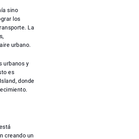
ía sino
grar los
transporte. La
s,
aire urbano.
s urbanos y
sto es
Island, donde
recimiento.
 está
én creando un