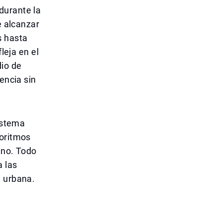
durante la
e alcanzar
s hasta
leja en el
dio de
encia sin
sistema
goritmos
ano. Todo
a las
a urbana.