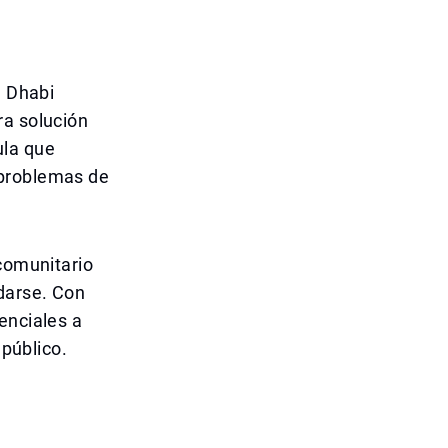
u Dhabi
ra solución
ula que
 problemas de
 comunitario
adarse. Con
enciales a
 público.