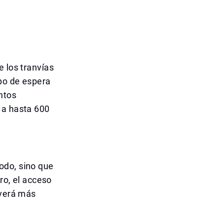
e los tranvías
mpo de espera
ntos
 a hasta 600
odo, sino que
ro, el acceso
lverá más