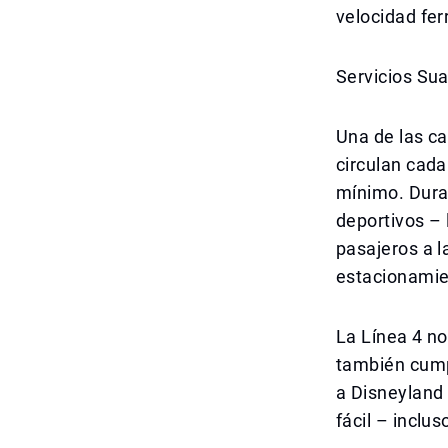
velocidad ferr
Servicios Su
Una de las ca
circulan cada
mínimo. Dura
deportivos – 
pasajeros a l
estacionamie
La Línea 4 n
también cumpl
a Disneyland 
fácil – inclus