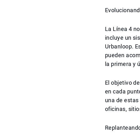
Evolucionand
La Línea 4 no
incluye un si
Urbanloop. E
pueden acomo
la primera y ú
El objetivo d
en cada punto
una de estas 
oficinas, sit
Replanteando 