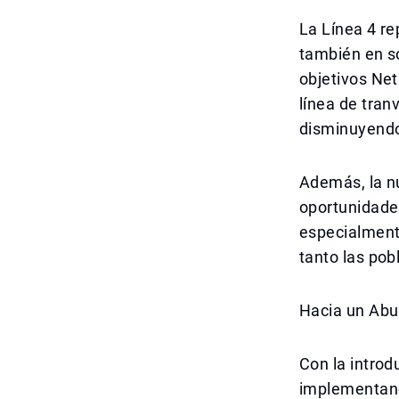
La Línea 4 r
también en s
objetivos Net
línea de tran
disminuyendo 
Además, la nu
oportunidades
especialment
tanto las pob
Hacia un Abu
Con la introd
implementand