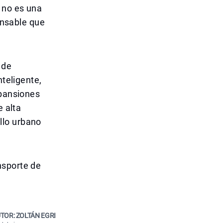
 no es una
pensable que
 de
nteligente,
xpansiones
e alta
llo urbano
nsporte de
TOR: ZOLTÁN EGRI