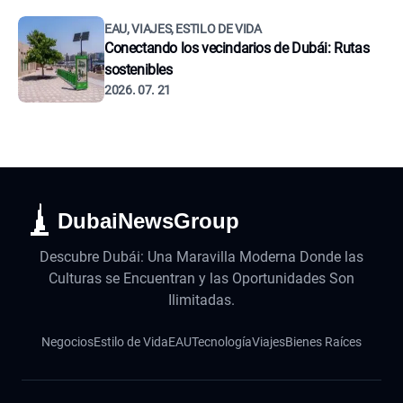
EAU, VIAJES, ESTILO DE VIDA
Conectando los vecindarios de Dubái: Rutas
sostenibles
2026. 07. 21
DubaiNewsGroup
Descubre Dubái: Una Maravilla Moderna Donde las
Culturas se Encuentran y las Oportunidades Son
Ilimitadas.
Negocios
Estilo de Vida
EAU
Tecnología
Viajes
Bienes Raíces