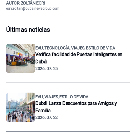
AUTOR: ZOLTÁN EGRI
egri.zoltan@dubainewsgroup.com
Últimas noticias
EAU, TECNOLOGÍA, VIAJES, ESTILO DE VIDA
Verifica facilidad de Puertas Inteligentes en
Dubái
2026. 07. 25
EAU, VIAJES, ESTILO DE VIDA
Dubái Lanza Descuentos para Amigos y
Familia
2026. 07. 22