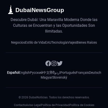
DubaiNewsGroup
Descubre Dubái: Una Maravilla Moderna Donde las
Culturas se Encuentran y las Oportunidades Son
Ilimitadas.
Negocios
Estilo de Vida
EAU
Tecnología
Viajes
Bienes Raíces
Español
English
Русский
中文
हिंदी
اردو
Português
Français
Deutsch
Magyar
Slovenský
©
2026
DubaiNoticias. Todos los derechos reservados.
Contacto
Aviso Legal
Política de Privacidad
Política de Cookies