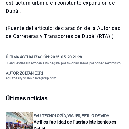
estructura urbana en constante expansión de
Dubái.
(Fuente del artículo: declaración de la Autoridad
de Carreteras y Transportes de Dubái (RTA).)
ÚLTIMA ACTUALIZACIÓN:
2025. 05. 20 21:28
Si encuentras un error en esta página, por favor
avísanos por correo electrónico
.
AUTOR: ZOLTÁN EGRI
egri.zoltan@dubainewsgroup.com
Últimas noticias
EAU, TECNOLOGÍA, VIAJES, ESTILO DE VIDA
Verifica facilidad de Puertas Inteligentes en
Dubái