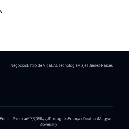
s
Negocios
Estilo de Vida
EAU
Tecnología
Viajes
Bienes Raíces
English
Русский
中文
हिंदी
اردو
Português
Français
Deutsch
Magyar
Slovenský