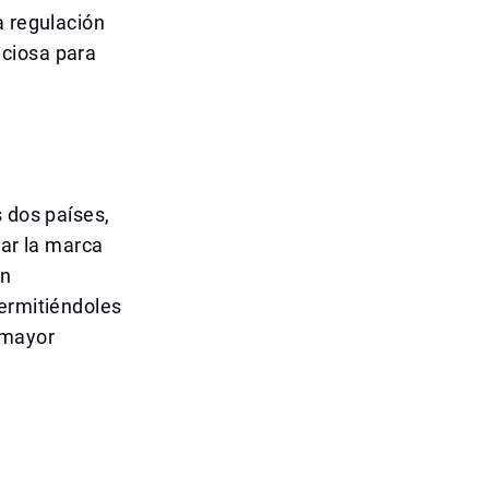
a regulación
iciosa para
s dos países,
rar la marca
ón
permitiéndoles
 mayor