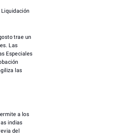
 Liquidación
gosto trae un
ses. Las
as Especiales
robación
giliza las
ermite a los
as indias
revia del