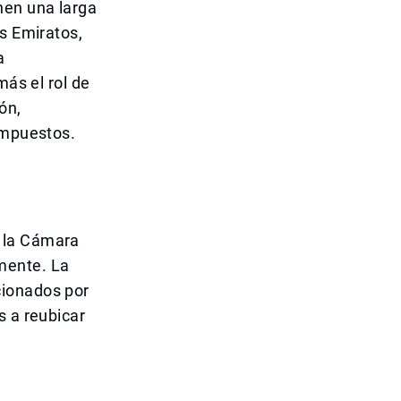
nen una larga
os Emiratos,
a
más el rol de
ón,
impuestos.
 la Cámara
mente. La
cionados por
s a reubicar