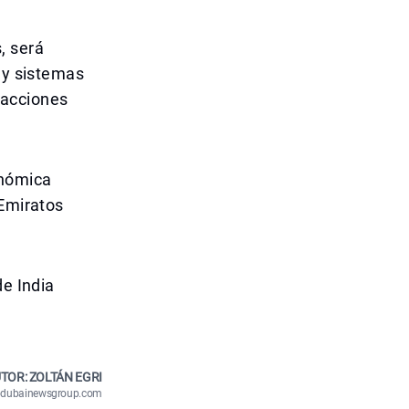
, será
s y sistemas
sacciones
onómica
 Emiratos
de India
TOR: ZOLTÁN EGRI
n@dubainewsgroup.com