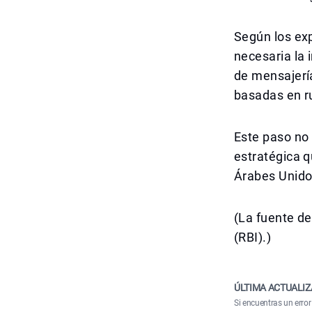
Según los exp
necesaria la 
de mensajerí
basadas en ru
Este paso no 
estratégica q
Árabes Unidos
(La fuente de
(RBI).)
ÚLTIMA ACTUALIZ
Si encuentras un error