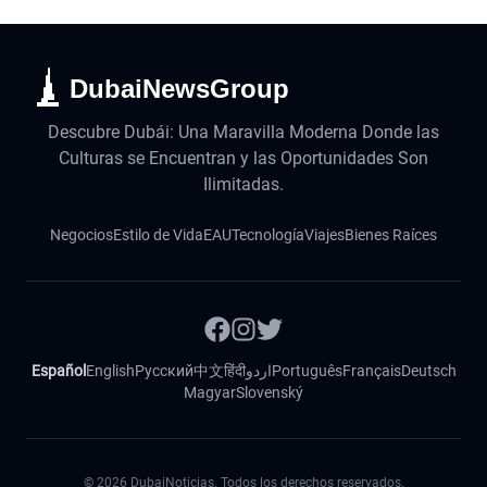
DubaiNewsGroup
Descubre Dubái: Una Maravilla Moderna Donde las
Culturas se Encuentran y las Oportunidades Son
Ilimitadas.
Negocios
Estilo de Vida
EAU
Tecnología
Viajes
Bienes Raíces
Español
English
Русский
中文
हिंदी
اردو
Português
Français
Deutsch
Magyar
Slovenský
©
2026
DubaiNoticias. Todos los derechos reservados.