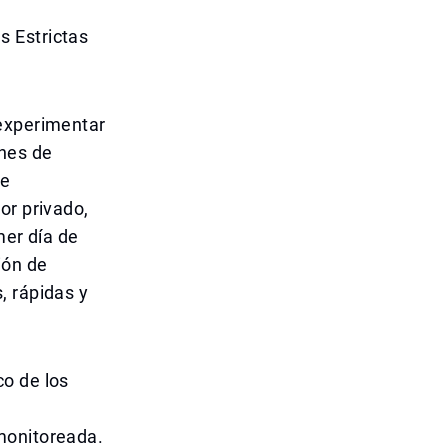
s Estrictas
 experimentar
ones de
se
or privado,
mer día de
ión de
, rápidas y
o de los
monitoreada.