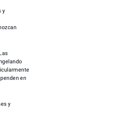
s y
onozcan
 Las
ongelando
ticularmente
dependen en
nes y