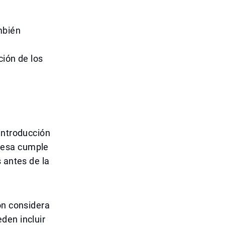
mbién
ción de los
introducción
resa cumple
 antes de la
ón considera
den incluir