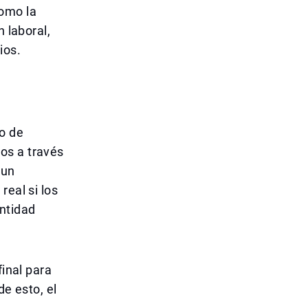
omo la
n laboral,
ios.
o de
os a través
 un
real si los
ntidad
final para
de esto, el