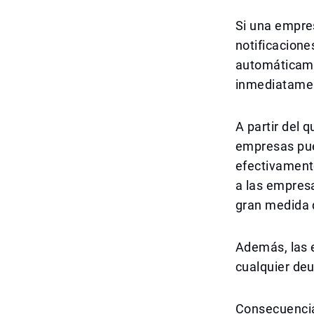
Si una empres
notificacione
automáticame
inmediatamen
A partir del 
empresas pue
efectivamente
a las empres
gran medida d
Además, las e
cualquier de
Consecuencias