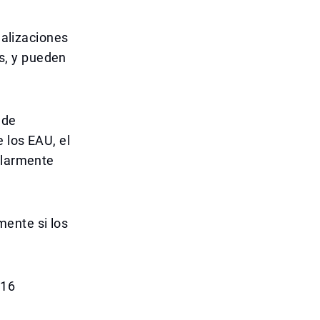
nalizaciones
s, y pueden
ede
 los EAU, el
ularmente
mente si los
 16