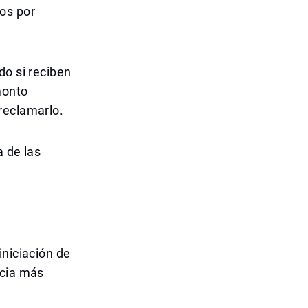
os por
do si reciben
monto
reclamarlo.
a de las
iniciación de
acia más