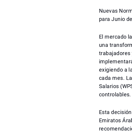
Nuevas Norma
para Junio d
El mercado l
una transform
trabajadores 
implementará 
exigiendo a l
cada mes. La
Salarios (WPS
controlables.
Esta decisión
Emiratos Árab
recomendació