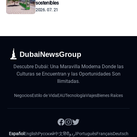
sostenibles
2026. 07. 21
DubaiNewsGroup
Descubre Dubái: Una Maravilla Moderna Donde las
Culturas se Encuentran y las Oportunidades Son
Ilimitadas.
Negocios
Estilo de Vida
EAU
Tecnología
Viajes
Bienes Raíces
Español
English
Русский
中文
हिंदी
اردو
Português
Français
Deutsch