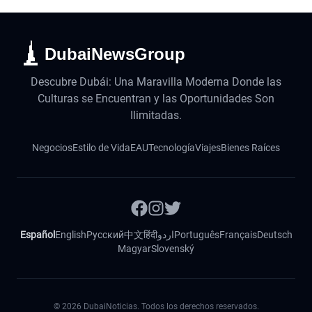
DubaiNewsGroup
Descubre Dubái: Una Maravilla Moderna Donde las
Culturas se Encuentran y las Oportunidades Son
Ilimitadas.
Negocios
Estilo de Vida
EAU
Tecnología
Viajes
Bienes Raíces
Español
English
Русский
中文
हिंदी
اردو
Português
Français
Deutsch
Magyar
Slovenský
©
2026
DubaiNoticias. Todos los derechos reservados.