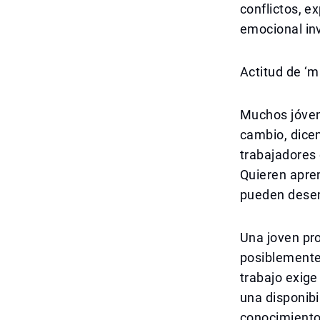
conflictos, e
emocional inv
Actitud de ‘m
Muchos jóvene
cambio, dice
trabajadores 
Quieren apren
pueden dese
Una joven pro
posiblemente 
trabajo exige
una disponibi
conocimiento 