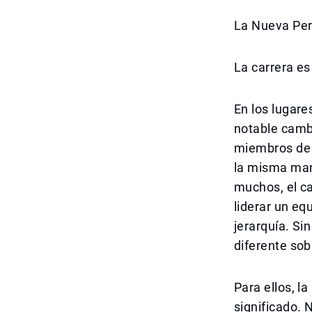
La Nueva Per
La carrera es
En los lugare
notable camb
miembros de 
la misma man
muchos, el ca
liderar un eq
jerarquía. S
diferente sob
Para ellos, 
significado. 