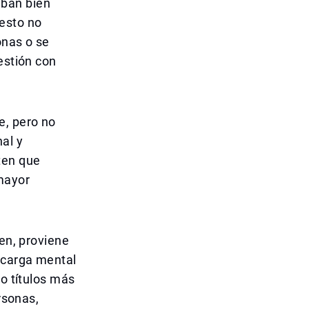
aban bien
 esto no
onas o se
estión con
e, pero no
al y
ten que
mayor
ien, proviene
a carga mental
 o títulos más
rsonas,