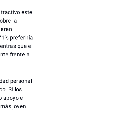
tractivo este
obre la
ieren
1% preferiría
ientras que el
nte frente a
idad personal
o. Si los
o apoyo e
n más joven