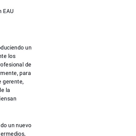
en EAU
roduciendo un
te los
rofesional de
rmente, para
e gerente,
e la
piensan
rido un nuevo
termedios,