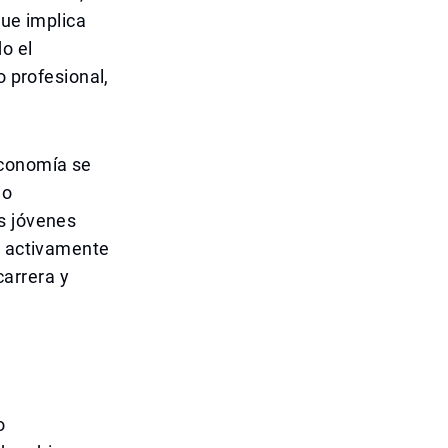
que implica
o el
o profesional,
economía se
no
s jóvenes
e activamente
arrera y
o