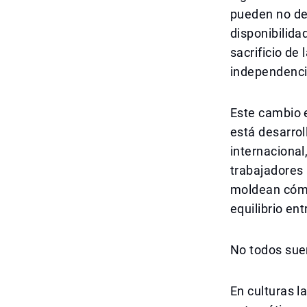
pueden no des
disponibilida
sacrificio de
independencia
Este cambio 
está desarro
internacional
trabajadores 
moldean cómo
equilibrio ent
No todos sueñ
En culturas l