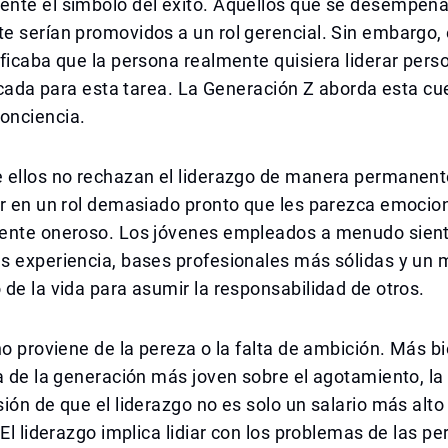
nte el símbolo del éxito. Aquellos que se desempeñ
e serían promovidos a un rol gerencial. Sin embargo,
ficaba que la persona realmente quisiera liderar pers
ficada para esta tarea. La Generación Z aborda esta cu
onciencia.
 ellos no rechazan el liderazgo de manera permanent
r en un rol demasiado pronto que les parezca emocion
ente oneroso. Los jóvenes empleados a menudo sien
s experiencia, bases profesionales más sólidas y un 
de la vida para asumir la responsabilidad de otros.
no proviene de la pereza o la falta de ambición. Más b
a de la generación más joven sobre el agotamiento, l
ión de que el liderazgo no es solo un salario más alto
 El liderazgo implica lidiar con los problemas de las pe