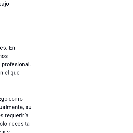
bajo
es. En
hos
 profesional.
n el que
razgo como
tualmente, su
s requeriría
solo necesita
ia y