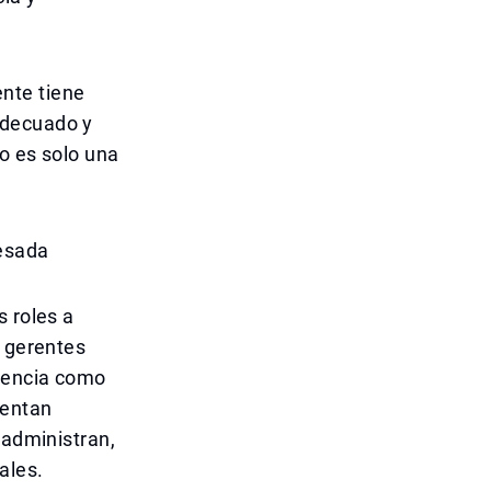
nte tiene
adecuado y
no es solo una
pesada
s roles a
s gerentes
erencia como
mentan
 administran,
ales.