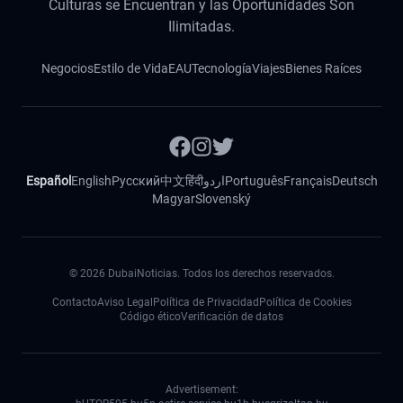
Culturas se Encuentran y las Oportunidades Son
Ilimitadas.
Negocios
Estilo de Vida
EAU
Tecnología
Viajes
Bienes Raíces
Español
English
Русский
中文
हिंदी
اردو
Português
Français
Deutsch
Magyar
Slovenský
©
2026
DubaiNoticias. Todos los derechos reservados.
Contacto
Aviso Legal
Política de Privacidad
Política de Cookies
Código ético
Verificación de datos
Advertisement: