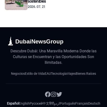
sostenibles
2026. 07. 21
DubaiNewsGroup
Descubre Dubái: Una Maravilla Moderna Donde las
Culturas se Encuentran y las Oportunidades Son
Ilimitadas.
Negocios
Estilo de Vida
EAU
Tecnología
Viajes
Bienes Raíces
Español
English
Русский
中文
हिंदी
اردو
Português
Français
Deutsch