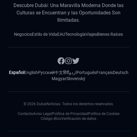
Descubre Dubái: Una Maravilla Moderna Donde las
Culturas se Encuentran y las Oportunidades Son
Ilimitadas.
Negocios
Estilo de Vida
EAU
Tecnología
Viajes
Bienes Raíces
Español
English
Русский
中文
हिंदी
اردو
Português
Français
Deutsch
Magyar
Slovenský
©
2026
DubaiNoticias. Todos los derechos reservados.
Contacto
Aviso Legal
Política de Privacidad
Política de Cookies
Código ético
Verificación de datos