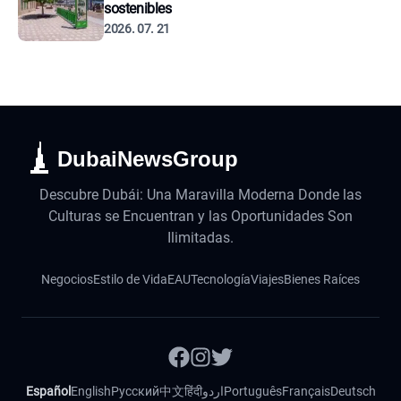
sostenibles
2026. 07. 21
DubaiNewsGroup
Descubre Dubái: Una Maravilla Moderna Donde las
Culturas se Encuentran y las Oportunidades Son
Ilimitadas.
Negocios
Estilo de Vida
EAU
Tecnología
Viajes
Bienes Raíces
Español
English
Русский
中文
हिंदी
اردو
Português
Français
Deutsch