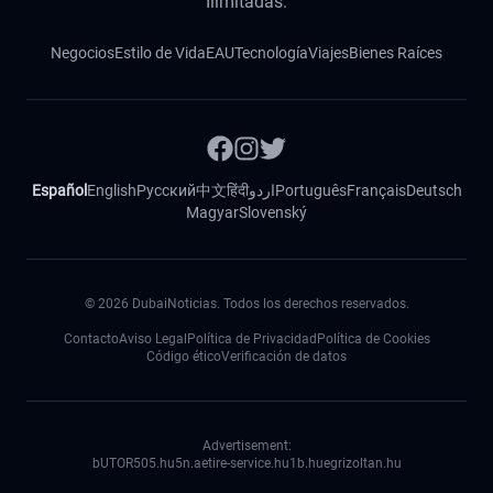
Ilimitadas.
Negocios
Estilo de Vida
EAU
Tecnología
Viajes
Bienes Raíces
Español
English
Русский
中文
हिंदी
اردو
Português
Français
Deutsch
Magyar
Slovenský
©
2026
DubaiNoticias. Todos los derechos reservados.
Contacto
Aviso Legal
Política de Privacidad
Política de Cookies
Código ético
Verificación de datos
Advertisement:
bUTOR5
05.hu
5n.ae
tire-service.hu
1b.hu
egrizoltan.hu