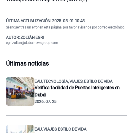
ÚLTIMA ACTUALIZACIÓN:
2025. 05. 01 10:45
Si encuentras un error en esta página, por favor
avísanos por correo electrónico
.
AUTOR: ZOLTÁN EGRI
egri.zoltan@dubainewsgroup.com
Últimas noticias
EAU, TECNOLOGÍA, VIAJES, ESTILO DE VIDA
Verifica facilidad de Puertas Inteligentes en
Dubái
2026. 07. 25
EAU, VIAJES, ESTILO DE VIDA