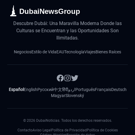
DubaiNewsGroup
Descubre Dubái: Una Maravilla Moderna Donde las
Culturas se Encuentran y las Oportunidades Son
Ilimitadas.
Negocios
Estilo de Vida
EAU
Tecnología
Viajes
Bienes Raíces
Español
English
Русский
中文
हिंदी
اردو
Português
Français
Deutsch
Magyar
Slovenský
©
2026
DubaiNoticias. Todos los derechos reservados.
Contacto
Aviso Legal
Política de Privacidad
Política de Cookies