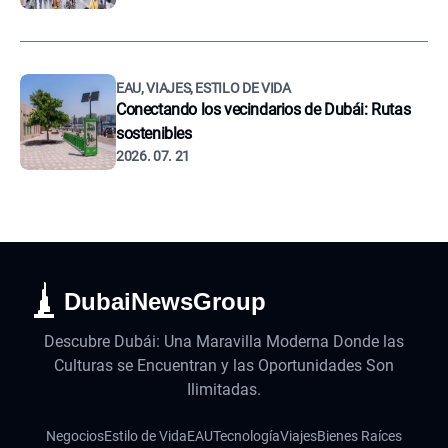
EAU, VIAJES, ESTILO DE VIDA
Conectando los vecindarios de Dubái: Rutas
sostenibles
2026. 07. 21
DubaiNewsGroup
Descubre Dubái: Una Maravilla Moderna Donde las
Culturas se Encuentran y las Oportunidades Son
Ilimitadas.
Negocios
Estilo de Vida
EAU
Tecnología
Viajes
Bienes Raíces