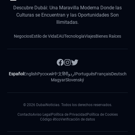
Descubre Dubái: Una Maravilla Moderna Donde las
Culturas se Encuentran y las Oportunidades Son
Ilimitadas.
Negocios
Estilo de Vida
EAU
Tecnología
Viajes
Bienes Raíces
Español
English
Русский
中文
हिंदी
اردو
Português
Français
Deutsch
Magyar
Slovenský
©
2026
DubaiNoticias. Todos los derechos reservados.
Contacto
Aviso Legal
Política de Privacidad
Política de Cookies
Código ético
Verificación de datos